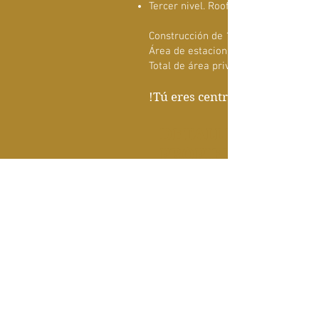
Tercer nivel. Roof Garden
Construcción de 140 m2
Área de estacionamiento de 31.4 m
Total de área privativa 171.4 m2
!Tú eres centro!
DETALLES DE LA
PROPIEDAD
TIPO DE PROPIEDAD
Departamento
DIMENSIONES
171.4 m2
HABITACIONES
2
NIVELES