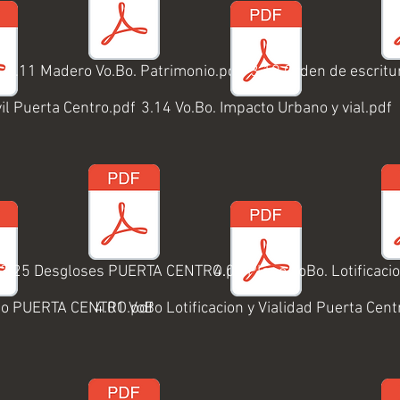
f
3.11 Madero Vo.Bo. Patrimonio.pdf
3.19 Orden de escrit
il Puerta Centro.pdf
3.14 Vo.Bo. Impacto Urbano y vial.pdf
f
3.25 Desgloses PUERTA CENTRO.pdf
4.02 Plano VoBo. Lotificac
do PUERTA CENTRO.pdf
4.01 VoBo Lotificacion y Vialidad Puerta Cent